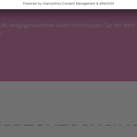
ufe entgegennehmen kann, hinterlassen Sie mir bitte
!
VERSCHENKEN SI
OHLBEFINDEN 
FORM VON
ERTGUTSCHEIN