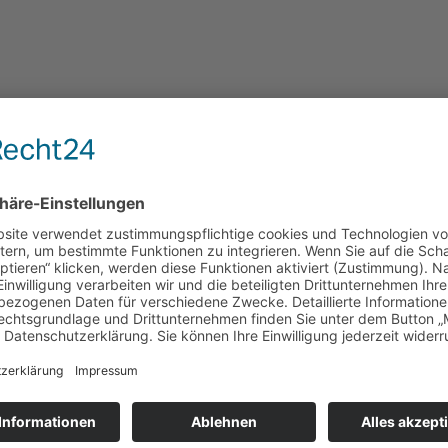
MANAGEMENT
N
!