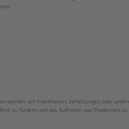
men.
SCHWINDEL
VESTIBULARTHERAPIE
MANUELLE
SPORT-
MEDIZINISCHE
N.A.P.
PHYSIOTHERAPIE
KINESIOLOGIE
RÜCKENSCHULE
KINESIOTAPING
PHYSIOTHERAPIE
LYMPHDRAINAGE
MASSAGETHERAPIE
THERAPIE
(IVRT)
(Krankengymnastik)
(Touch for Health)
ffen werden, um Krankheiten, Verletzungen oder ander
ndheit zu fördern und das Auftreten von Problemen zu 
BETRIEBLICHES
GESUNDHEITS-
PILATES