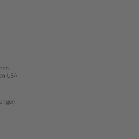
IS!
rden
den USA
ungen