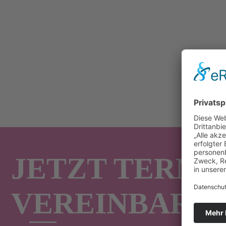
überspringen
JETZT TERMI
VEREINBAREN