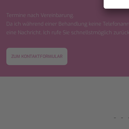
Termine nach Vereinbarung.
Da ich während einer Behandlung keine Telefonanr
eine Nachricht. Ich rufe Sie schnellstmöglich zurück
ZUM KONTAKTFORMULAR
W
W