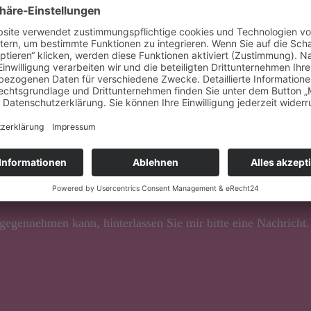
N
!
egennehmen kann, hinterlassen Sie mir bitte eine Nachricht.