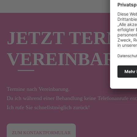
JETZT TERMI
VEREINBAREN
Termine nach Vereinbarung.
Da ich während einer Behandlung keine Telefonanrufe entg
Ich rufe Sie schnellstmöglich zurück!
ZUM KONTAKTFORMULAR