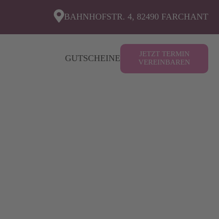
BAHNHOFSTR. 4, 82490 FARCHANT
JETZT TERMIN
GUTSCHEINE
VEREINBAREN